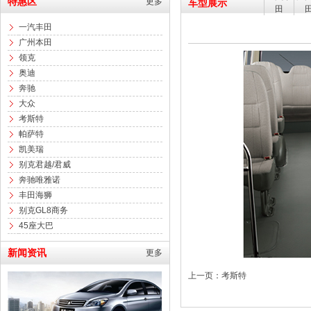
特惠区
更多
车型展示
田
一汽丰田
广州本田
领克
奥迪
奔驰
大众
考斯特
帕萨特
凯美瑞
别克君越/君威
奔驰唯雅诺
丰田海狮
别克GL8商务
45座大巴
新闻资讯
更多
上一页：考斯特