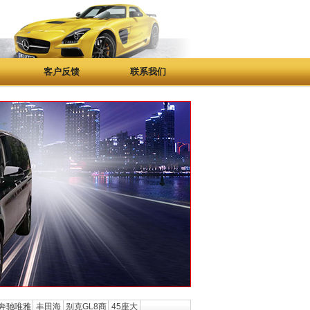
客户反馈
联系我们
奔驰唯雅
丰田海
别克GL8商
45座大