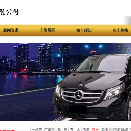
新闻资讯
车型展示
租车须知
租车价格
一汽丰
广州本
领
奥
奔
大
考斯
帕萨
凯美
别克君越/君