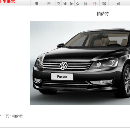
车型展示
田
田
克
迪
驰
众
特
特
瑞
威
帕萨特
下一页：帕萨特