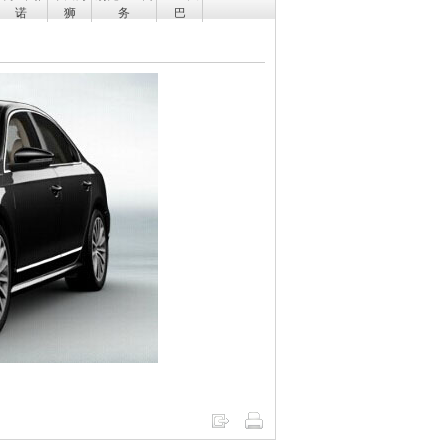
诺
狮
务
巴