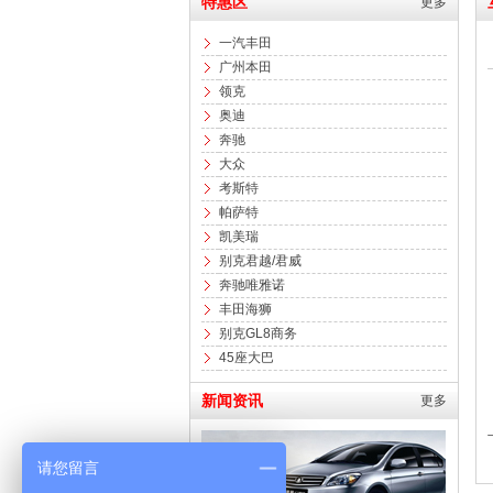
特惠区
更多
一汽丰田
广州本田
领克
奥迪
奔驰
大众
考斯特
帕萨特
凯美瑞
别克君越/君威
奔驰唯雅诺
丰田海狮
别克GL8商务
45座大巴
新闻资讯
更多
请您留言