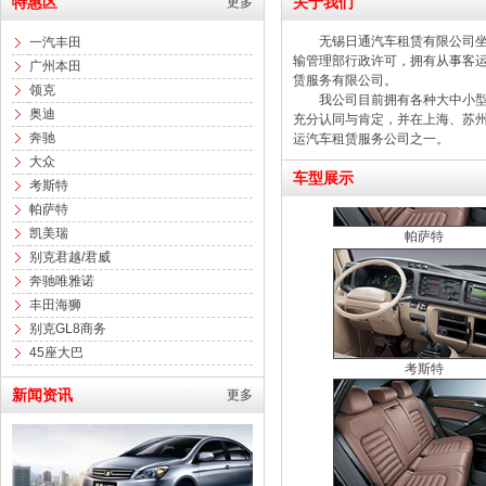
特惠区
关于我们
更多
无锡日通汽车租赁有限公司坐落
一汽丰田
输管理部行政许可，拥有从事
客
广州本田
赁服务有限公司。
领克
我公司目前拥有各种大中小型客
考斯特
奥迪
充分认同与肯定，并在上海、苏
奔驰
运汽车租赁服务公司之一。
大众
车型展示
考斯特
帕萨特
凯美瑞
帕萨特
别克君越/君威
奔驰唯雅诺
丰田海狮
别克GL8商务
45座大巴
考斯特
新闻资讯
更多