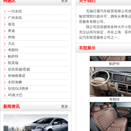
特惠区
关于我们
更多
无锡日通汽车租赁有限公司坐落
一汽丰田
输管理部行政许可，拥有从事
客
广州本田
赁服务有限公司。
领克
我公司目前拥有各种大中小型客
考斯特
奥迪
充分认同与肯定，并在上海、苏
奔驰
运汽车租赁服务公司之一。
大众
车型展示
考斯特
帕萨特
凯美瑞
帕萨特
别克君越/君威
奔驰唯雅诺
丰田海狮
别克GL8商务
45座大巴
考斯特
新闻资讯
更多